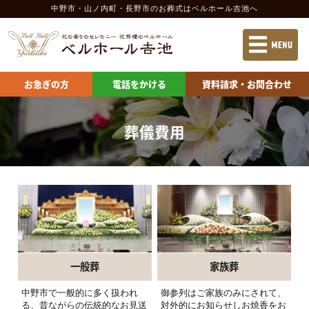
中野市・山ノ内町・長野市のお葬式
はベルホール吉池へ
お急ぎの方
電話をかける
資料請求
お急ぎの方
電話をかける
資料請求・お問合わせ
当社の特長
施設案内 中野市
葬儀の流れ
施設案内 長野市
葬儀費用
葬儀の費用
供物の申込
会社案内
お問合わせ
ベルホール吉池 中野会館
一般葬
家族葬
ベルホール吉池 山ノ内会館
中野市で一般的に多く扱われ
御参列はご家族のみにされて、
る、昔ながらの伝統的なお見送
対外的にお知らせしお焼香をお