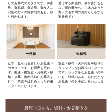
ベルハウス アスビーリビング
りのお葬式のカタチです。御家
受けする家族葬。事前告知をし
族、御親戚、御近所、御友人…
ない家族葬から、ご縁のあった
ベルハウスレストラン トゥーパパロミオ
沢山の方々の御参列のもと、執
方々にも弔問のお知らせをする
り行われます。
家族葬です。
ベルハウス稲田 アスビービアンカ
一日葬
火葬式
近年、見られる新しいお見送り
安置・納棺・火葬のみを執り行
のカタチです。お通夜を行わ
うシンプルなお葬式のスタイル
ず、搬送・御安置・お葬式・納
です。シンプルなお見送りの中
棺・火葬。御出棺前にお葬式を
にも、尊厳のある、あたたかな
行う、東京をはじめとした葬儀
お見送りのお手伝いをいたしま
スタイルになります。
す。
最短当日から、資料・お見積りを