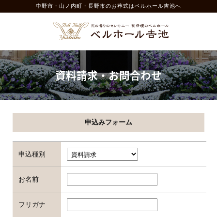
中野市・山ノ内町・長野市のお葬式
はベルホール吉池へ
資料請求・お問合わせ
申込みフォーム
申込種別
お名前
フリガナ